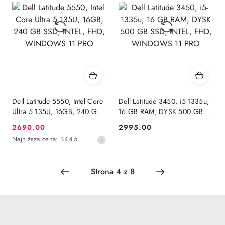
Dell Latitude 5550, Intel Core
Dell Latitude 3450, i5-1335u,
Ultra 5 135U, 16GB, 240 GB
16 GB RAM, DYSK 500 GB
SSD, INTEL, FHD,
SSD, INTEL, FHD,
2690.00
2995.00
Cena
Cena:
WINDOWS 11 PRO
WINDOWS 11 PRO
Najniższa
Najniższa cena:
3445
promocyjna:
cena
z
30
dni
przed
obniżką