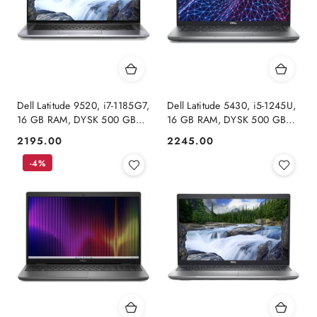
Dell Latitude 9520, i7-1185G7,
Dell Latitude 5430, i5-1245U,
16 GB RAM, DYSK 500 GB
16 GB RAM, DYSK 500 GB
SSD, INTEL, FHD TOUCH,
SSD, INTEL, FHD, DOTYK,
2195.00
2245.00
Cena:
Cena:
Windows 11 Pro
WINDOWS 11 PRO
-4%