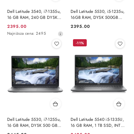
Dell Latitude 3540, i7-1355u,
Dell Latitude 5530, i5-1235u,
16 GB RAM, 240 GB DYSK
16GB RAM, DYSK 500GB
SSD, INTEL, FHD,
SSD, INTEL, FHD, Windows
2395.00
2395.00
Cena
Cena:
WINDOWS 11 PRO
11 Pro
Najniższa
Najniższa cena:
2495
promocyjna:
cena
-11%
z
30
dni
przed
obniżką
Dell Latitude 5530, i7-1255u,
Dell Latitude 5540 i5-1335U,
16 GB RAM, DYSK 500 GB
16 GB RAM, 1 TB SSD, INTEL,
SSD, INTEL, FHD, Windows
FHD, WINDOWS 11 PRO