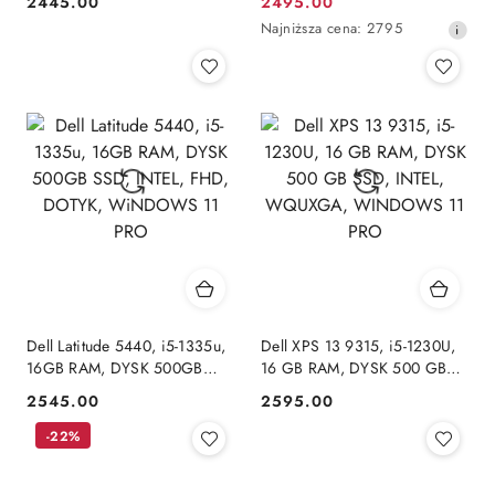
2445.00
2495.00
Cena:
Cena
11 Pro
Najniższa
Najniższa cena:
2795
promocyjna:
cena
z
30
dni
przed
obniżką
Dell Latitude 5440, i5-1335u,
Dell XPS 13 9315, i5-1230U,
16GB RAM, DYSK 500GB
16 GB RAM, DYSK 500 GB
SSD, INTEL, FHD, DOTYK,
SSD, INTEL, WQUXGA,
2545.00
2595.00
Cena:
Cena:
WiNDOWS 11 PRO
WINDOWS 11 PRO
-22%