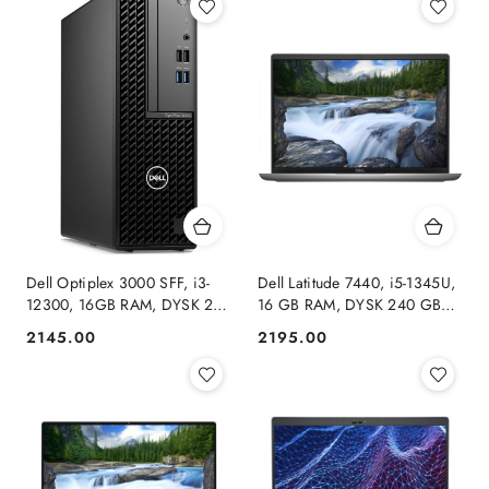
Dell Optiplex 3000 SFF, i3-
Dell Latitude 7440, i5-1345U,
12300, 16GB RAM, DYSK 240
16 GB RAM, DYSK 240 GB
GB SSD, INTEL, WINDOWS
SSD, INTEL, WUXGA,
2145.00
2195.00
Cena:
Cena:
11 Pro
DOTYK, WINDOWS 11 PRO