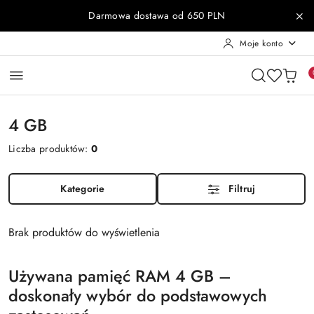
Przejdź do treści głównej
Przejdź do wyszukiwarki
Przejdź do moje konto
Przejdź do menu głównego
Przejdź do stopki
Darmowa dostawa od 650 PLN
Moje konto
4 GB
Liczba produktów:
0
Kategorie
Filtruj
Brak produktów do wyświetlenia
Używana pamięć RAM 4 GB –
doskonały wybór do podstawowych