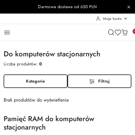
Przejdź do treści głównej
Przejdź do wyszukiwarki
Przejdź do moje konto
Przejdź do menu głównego
Przejdź do stopki
Darmowa dostawa od 650 PLN
Moje konto
Do komputerów stacjonarnych
Liczba produktów:
0
Kategorie
Filtruj
Brak produktów do wyświetlenia
Pamięć RAM do komputerów
stacjonarnych