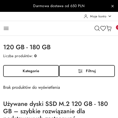
Przejdź do treści głównej
Przejdź do wyszukiwarki
Przejdź do moje konto
Przejdź do menu głównego
Przejdź do stopki
Darmowa dostawa od 650 PLN
Moje konto
120 GB - 180 GB
Liczba produktów:
0
Kategorie
Filtruj
Brak produktów do wyświetlenia
Używane dyski SSD M.2 120 GB - 180
GB – szybkie rozwiązanie dla