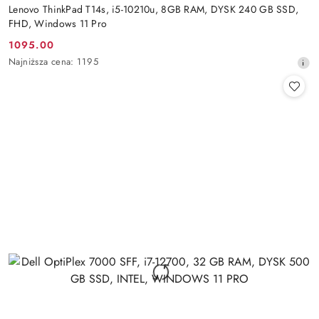
Lenovo ThinkPad T14s, i5-10210u, 8GB RAM, DYSK 240 GB SSD,
FHD, Windows 11 Pro
1095.00
Cena
Najniższa
Najniższa cena:
1195
promocyjna:
cena
z
30
dni
przed
obniżką