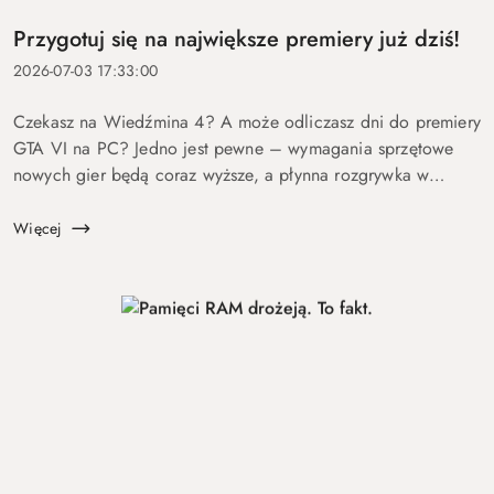
Przygotuj się na największe premiery już dziś!
2026-07-03 17:33:00
Czekasz na Wiedźmina 4? A może odliczasz dni do premiery
GTA VI na PC? Jedno jest pewne – wymagania sprzętowe
nowych gier będą coraz wyższe, a płynna rozgrywka w
najwyższych ustawieniach będzie wymagała naprawdę
wydajnego komputera. Nie warto czekać...
Więcej