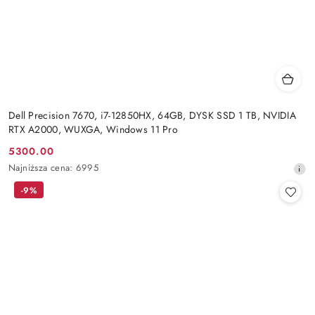
Dell Precision 7670, i7-12850HX, 64GB, DYSK SSD 1 TB, NVIDIA
RTX A2000, WUXGA, Windows 11 Pro
5300.00
Cena
Najniższa
Najniższa cena:
6995
promocyjna:
cena
-9%
z
30
dni
przed
obniżką