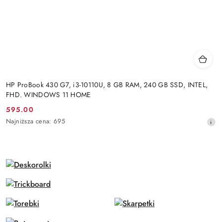
HP ProBook 430 G7, i3-10110U, 8 GB RAM, 240 GB SSD, INTEL,
FHD. WINDOWS 11 HOME
595.00
Cena
Najniższa
Najniższa cena:
695
promocyjna:
cena
z
30
dni
przed
obniżką