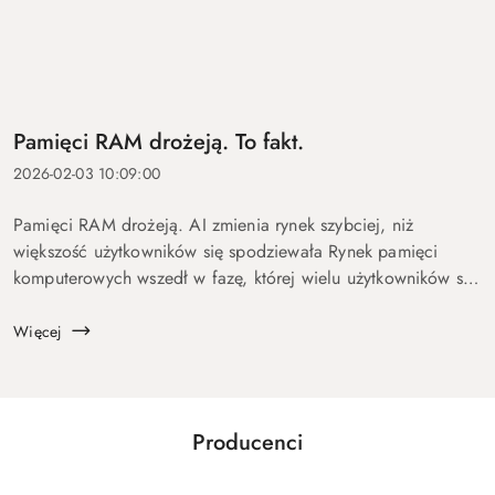
Pamięci RAM drożeją. To fakt.
2026-02-03 10:09:00
Pamięci RAM drożeją. AI zmienia rynek szybciej, niż
większość użytkowników się spodziewała Rynek pamięci
komputerowych wszedł w fazę, której wielu użytkowników się
nie spodziewało. Po okresie tanich podzespołów
obserwujemy wyra...
Więcej
Producenci
Pomiń karuzelę producentów