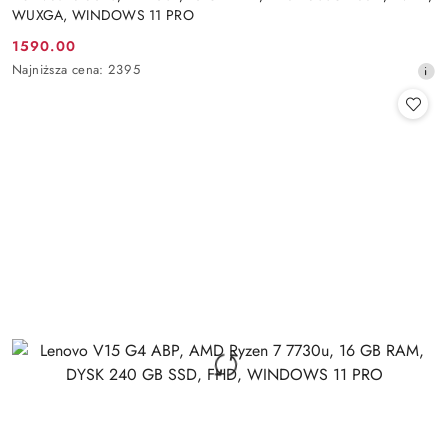
WUXGA, WINDOWS 11 PRO
1590.00
Cena
Najniższa
Najniższa cena:
2395
promocyjna:
cena
z
30
dni
przed
obniżką