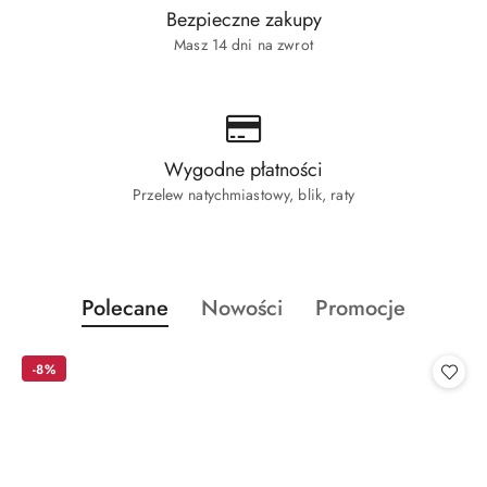
Bezpieczne zakupy
Masz 14 dni na zwrot
Wygodne płatności
Przelew natychmiastowy, blik, raty
Produkty
Produkty
Produkty
Polecane
Nowości
Promocje
Pomiń karuzelę produktów
o
o
o
statusie:
statusie:
statusie:
-8%