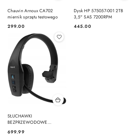
Chauvin Arnoux CA702
Dysk HP 575057-001 2TB
miernik sprzętu testowego
3,5" SAS 7200RPM
299.00
445.00
Cena:
Cena:
SŁUCHAWKI
BEZPRZEWODOWE
BLUEPARROTT B650-XT
699.99
Cena: