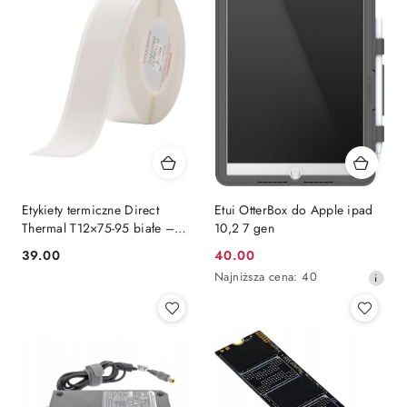
Etykiety termiczne Direct
Etui OtterBox do Apple ipad
Thermal T12×75-95 białe –
10,2 7 gen
bez użycia tuszu, rolka
39.00
40.00
Cena:
Cena
Najniższa
Najniższa cena:
40
promocyjna:
cena
z
30
dni
przed
obniżką