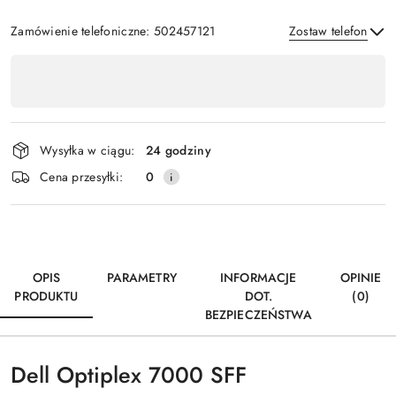
Zamówienie telefoniczne: 502457121
Zostaw telefon
Dostępność
,
Wyślij
płatność
i
Wysyłka w ciągu:
24 godziny
dostawa
Cena przesyłki:
0
OPIS
PARAMETRY
INFORMACJE
OPINIE
PRODUKTU
DOT.
(0)
BEZPIECZEŃSTWA
Dell Optiplex 7000 SFF