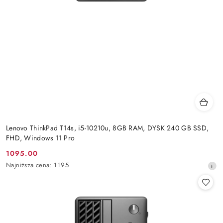
Lenovo ThinkPad T14s, i5-10210u, 8GB RAM, DYSK 240 GB SSD,
FHD, Windows 11 Pro
1095.00
Cena
Najniższa
Najniższa cena:
1195
promocyjna:
cena
z
30
dni
przed
obniżką