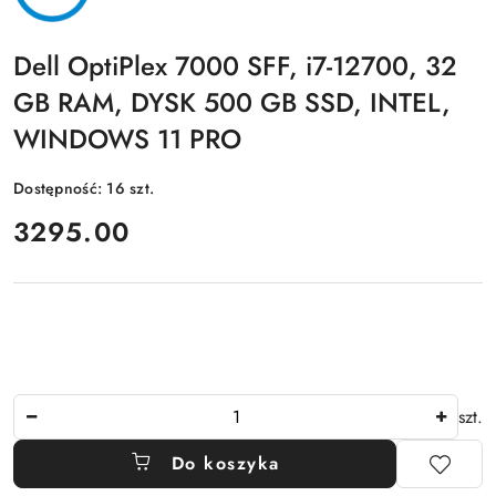
Dell OptiPlex 7000 SFF, i7-12700, 32
GB RAM, DYSK 500 GB SSD, INTEL,
WINDOWS 11 PRO
Dostępność:
16
szt.
cena:
3295.00
Ilość
szt.
Do koszyka