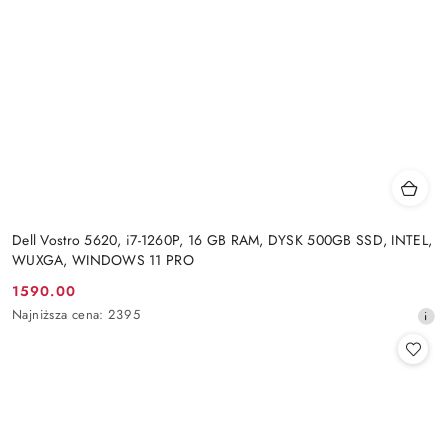
Dell Vostro 5620, i7-1260P, 16 GB RAM, DYSK 500GB SSD, INTEL,
WUXGA, WINDOWS 11 PRO
1590.00
Cena
Najniższa
Najniższa cena:
2395
promocyjna:
cena
z
30
dni
przed
obniżką