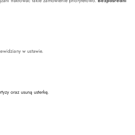
ani traktować takie zamówienie priorytetowo.
Bezpośredni
ewidziany w ustawie.
tyzy oraz usuną usterkę.