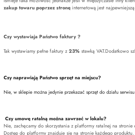
Istnieje taka możliwość jednakże jeśli w międzyczasie inny kl
zakup towaru poprzez stronę
internetową jest najpewniejszą
Czy wystawiaja Państwo faktury ?
Tak wystawiamy pełne faktury z
23%
stawką VAT.Dodatkowo szko
Czy naprawiają Państwo sprzęt na miejscu?
Nie, w sklepie można jedynie przekazać sprzęt do działu serwis
Czy umowę ratalną można zawrzeć w lokalu?
Nie, zachęcamy do skorzystania z platformy ratalnej na stronie 
Dostęp do platformy znajduje się na stronie każdego produktu.