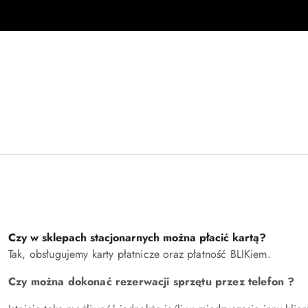
Przejdź do treści głównej
Przejdź do wyszukiwarki
Przejdź do moje konto
Przejdź do menu głównego
Przejdź do stopki
Czy w sklepach stacjonarnych można płacić kartą?
Tak, obsługujemy karty płatnicze oraz płatność BLIKiem.
Czy można dokonać rezerwacji sprzętu przez telefon ?