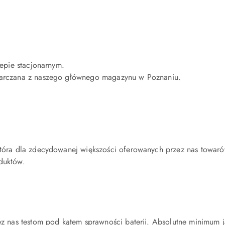
lepie stacjonarnym.
starczana z naszego głównego magazynu w Poznaniu.
która dla zdecydowanej większości oferowanych przez nas towaró
duktów.
ez nas testom pod kątem sprawności baterii. Absolutne minimum j