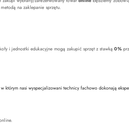
ient zakupi wybrany/zarezerwowany towar
online
będziemy zobowiąz
 metodą na zaklepanie sprzętu.
ły i jednostki edukacyjne mogą zakupić sprzęt z stawką
0%
prz
u w którym nasi wyspecjalizowani technicy fachowo dokonają eksper
online.