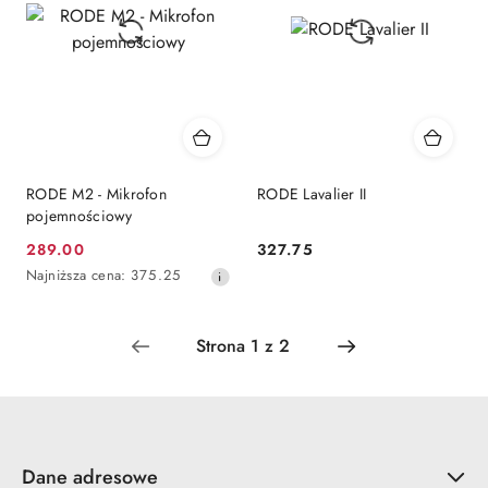
RODE M2 - Mikrofon
RODE Lavalier II
pojemnościowy
289.00
327.75
Cena
Cena:
Najniższa
Najniższa cena:
375.25
promocyjna:
cena
z
30
dni
przed
obniżką
Dane adresowe