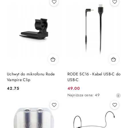
Uchwyt do mikrofonu Rode
RODE SC16 - Kabel USB-C do
Vampire Clip
USB-C
42.75
49.00
Cena:
Cena
Najniższa
Najniższa cena:
49
promocyjna:
cena
z
30
dni
przed
obniżką