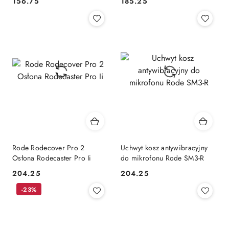
156.75
185.25
Cena:
Cena:
Rode Rodecover Pro 2
Uchwyt kosz antywibracyjny
Osłona Rodecaster Pro Ii
do mikrofonu Rode SM3-R
204.25
204.25
Cena:
Cena:
-23%