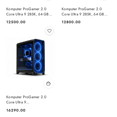
Komputer ProGamer 2.0
Komputer ProGamer 2.0
Core Ultra 9 285K, 64 GB
Core Ultra 9 285K, 64 GB
RAM, 2 TB SSD, RTX™ 5070,
RAM, 2 TB SSD, RX™ 9070
12500.00
12800.00
Cena:
Cena:
WINDOWS 11
XT, WINDOWS 11
Komputer ProGamer 2.0
Core Ultra 9
285K/64GB/2TB/RTX
16290.00
Cena:
5080/W11