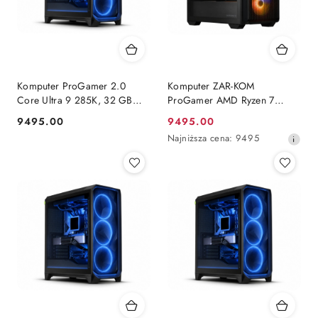
Komputer ProGamer 2.0
Komputer ZAR-KOM
Core Ultra 9 285K, 32 GB
ProGamer AMD Ryzen 7
RAM, 1 TB SSD, RX™ 9070
9800x3D Radeon 9070xt 1TB
9495.00
9495.00
Cena:
Cena
XT, WINDOWS 11
NVMe 32 GB RAM Windows
Najniższa
Najniższa cena:
9495
11 Pro
promocyjna:
cena
z
30
dni
przed
obniżką