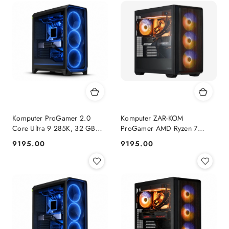
Komputer ProGamer 2.0
Komputer ZAR-KOM
Core Ultra 9 285K, 32 GB
ProGamer AMD Ryzen 7
RAM, 1 TB SSD, RTX™ 5070,
9800x3D RTX 5070 1TB
9195.00
9195.00
Cena:
Cena:
WINDOWS 11
NVMe 32 GB RAM Windows
11 Pro