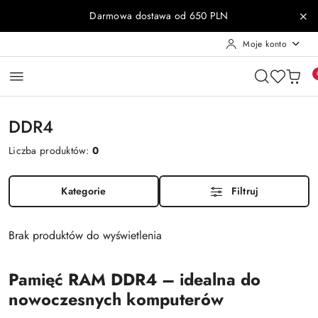
Przejdź do treści głównej
Przejdź do wyszukiwarki
Przejdź do moje konto
Przejdź do menu głównego
Przejdź do stopki
Darmowa dostawa od 650 PLN
Moje konto
DDR4
Liczba produktów:
0
Kategorie
Filtruj
Brak produktów do wyświetlenia
Pamięć RAM DDR4 – idealna do
nowoczesnych komputerów