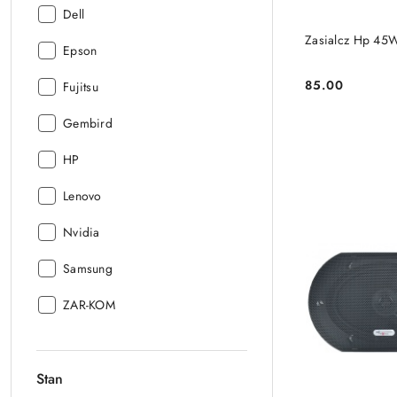
Producent:
Dell
Zasialcz Hp 45
Producent:
Epson
85.00
Producent:
Fujitsu
Cena:
Producent:
Gembird
Producent:
HP
Producent:
Lenovo
Producent:
Nvidia
Producent:
Samsung
Producent:
ZAR-KOM
Stan