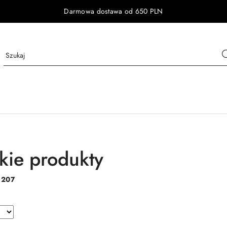
Darmowa dostawa od 650 PLN
kie produkty
:
207