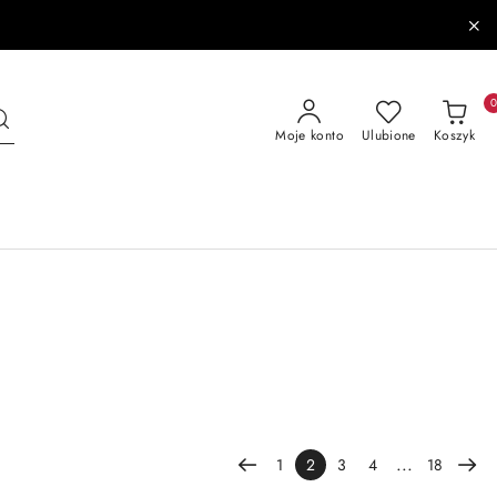
Moje konto
Ulubione
Koszyk
...
1
2
3
4
18