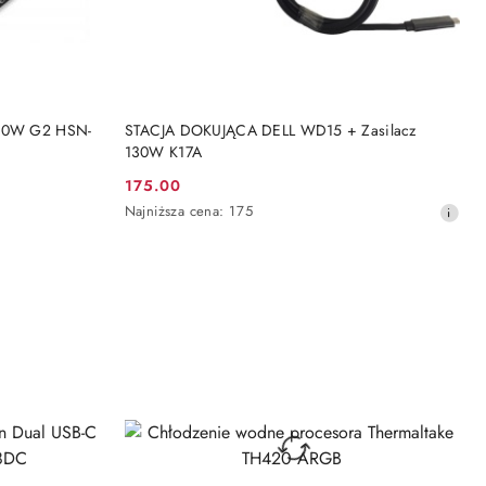
DO KOSZYKA
230W G2 HSN-
STACJA DOKUJĄCA DELL WD15 + Zasilacz
130W K17A
175.00
Cena
Najniższa
Najniższa cena:
175
promocyjna:
cena
z
30
dni
przed
obniżką