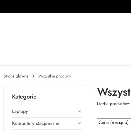
Przejdź do treści głównej
Przejdź do wyszukiwarki
Przejdź do moje konto
Przejdź do menu głównego
Przejdź do stopki
Strona główna
Wszystkie produkty
Wszyst
Kategorie
Liczba produktów
Laptopy
Zastosowano sortowanie: Cena (rosnąco).
Sortuj
Komputery stacjonarne
według