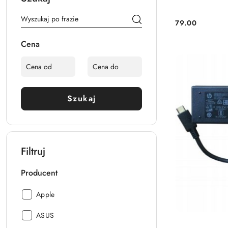
79.00
Cena:
Cena
Szukaj
Filtruj
Producent
Producent:
Apple
Producent:
ASUS