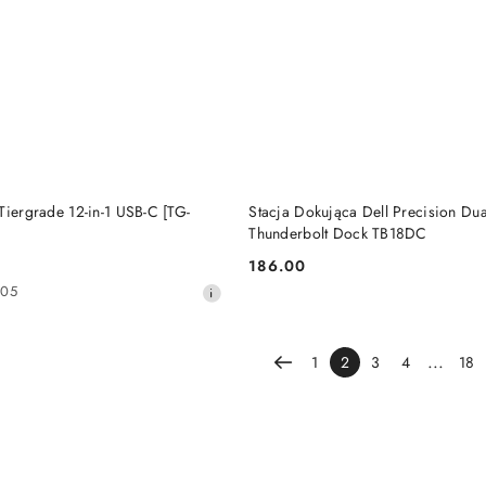
DO KOSZYKA
DO KOSZYKA
Tiergrade 12-in-1 USB-C [TG-
Stacja Dokująca Dell Precision Du
Thunderbolt Dock TB18DC
186.00
Cena:
205
...
1
2
3
4
18