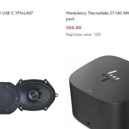
DO KOSZYKA
DO KOSZYKA
W USB C TPN-LA07
Wentylatory Thermaltake CT140 AR
pack
100.00
Cena
Najniższa
Najniższa cena:
120
promocyjna:
cena
z
30
dni
przed
obniżką