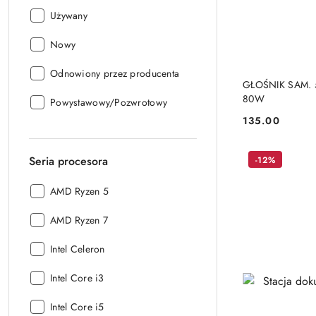
Stan:
Używany
Stan:
Nowy
Stan:
Odnowiony przez producenta
GŁOŚNIK SAM. 
80W
Stan:
Powystawowy/Pozwrotowy
135.00
Cena:
Seria procesora
-12%
Seria
AMD Ryzen 5
procesora:
Seria
AMD Ryzen 7
procesora:
Seria
Intel Celeron
procesora:
Seria
Intel Core i3
procesora:
Seria
Intel Core i5