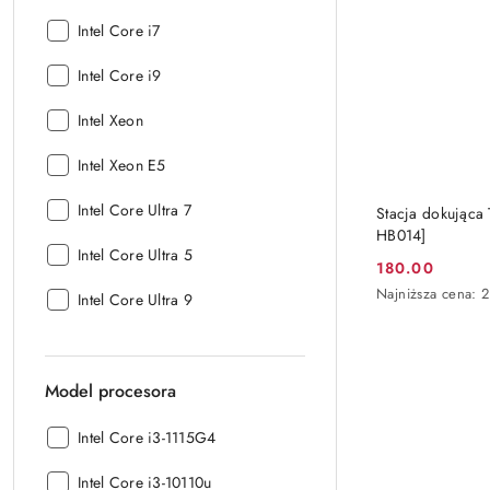
procesora:
Seria
Intel Core i7
procesora:
Seria
Intel Core i9
procesora:
Seria
Intel Xeon
procesora:
Seria
Intel Xeon E5
procesora:
Seria
Intel Core Ultra 7
Stacja dokująca 
procesora:
HB014]
Seria
Intel Core Ultra 5
180.00
procesora:
Cena
Najniższa
Najniższa cena:
Seria
Intel Core Ultra 9
promocyjna:
cena
procesora:
z
30
dni
Model procesora
przed
obniżką
Model
Intel Core i3-1115G4
procesora:
Model
Intel Core i3-10110u