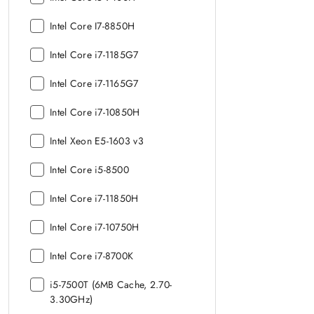
procesora:
Model
Intel Core I7-8850H
procesora:
Model
Intel Core i7-1185G7
procesora:
Model
Intel Core i7-1165G7
procesora:
Model
Intel Core i7-10850H
procesora:
Model
Intel Xeon E5-1603 v3
procesora:
Model
Intel Core i5-8500
procesora:
Model
Intel Core i7-11850H
procesora:
Model
Intel Core i7-10750H
procesora:
Model
Intel Core i7-8700K
procesora:
Model
i5-7500T (6MB Cache, 2.70-
procesora:
3.30GHz)