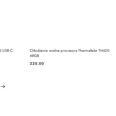
DO KOSZYKA
al USB-C
Chłodzenie wodne procesora Thermaltake TH420
ARGB
220.00
Cena: