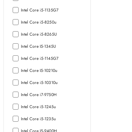
procesora:
Model
Intel Core i5-1135G7
procesora:
Model
Intel Core i5-8250u
procesora:
Model
Intel Core i5-8265U
procesora:
Model
Intel Core I5-1345U
procesora:
Model
Intel Core i5-1145G7
procesora:
Model
Intel Core I5-10210u
procesora:
Model
Intel Core i5-10310u
procesora:
Model
Intel Core i7-9750H
procesora:
Model
Intel Core i5-1245u
procesora:
Model
Intel Core i5-1235u
procesora:
Model
Intel Core I5-9400H