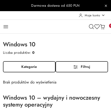
Przejdź do treści głównej
Przejdź do wyszukiwarki
Przejdź do moje konto
Przejdź do menu głównego
Przejdź do stopki
Darmowa dostawa od 650 PLN
Moje konto
Windows 10
Liczba produktów:
0
Kategorie
Filtruj
Brak produktów do wyświetlenia
Windows 10 – wydajny i nowoczesny
systemy operacyjny