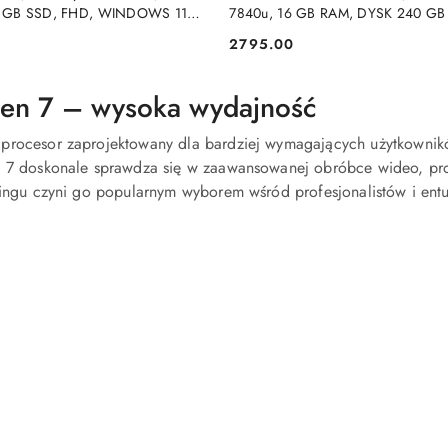
 GB SSD, FHD, WINDOWS 11
7840u, 16 GB RAM, DYSK 240 GB 
Windows 11 Pro
2795.00
Cena:
n 7 – wysoka wydajność
procesor zaprojektowany dla bardziej wymagających użytkownikó
n 7 doskonale sprawdza się w zaawansowanej obróbce wideo, pr
kingu czyni go popularnym wyborem wśród profesjonalistów i entu