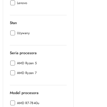
Producent:
Lenovo
Stan
Stan:
Używany
Seria procesora
Seria
AMD Ryzen 5
procesora:
Seria
AMD Ryzen 7
procesora:
Model procesora
Model
AMD R7-7840u