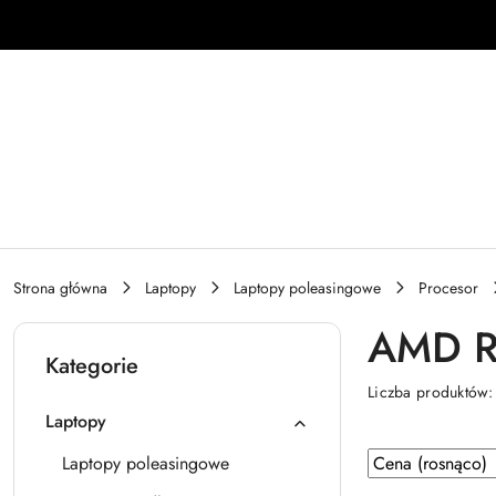
Przejdź do treści głównej
Przejdź do wyszukiwarki
Przejdź do moje konto
Przejdź do menu głównego
Przejdź do stopki
Strona główna
Laptopy
Laptopy poleasingowe
Procesor
AMD R
Kategorie
Liczba produktów
Laptopy
Zastosowano
Sortuj
Laptopy poleasingowe
według
sortowanie: