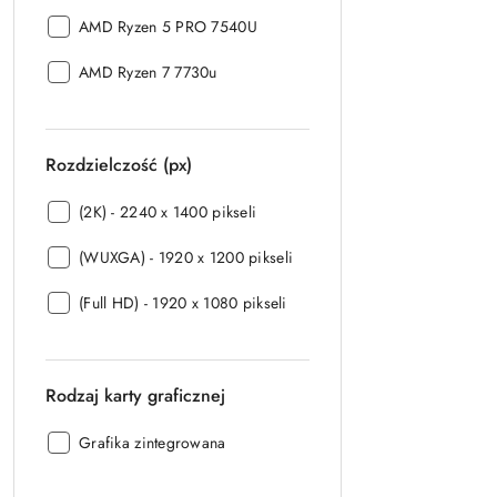
procesora:
Model
AMD Ryzen 5 PRO 7540U
procesora:
Model
AMD Ryzen 7 7730u
procesora:
Rozdzielczość (px)
Rozdzielczość
(2K) - 2240 x 1400 pikseli
(px):
Rozdzielczość
(WUXGA) - 1920 x 1200 pikseli
(px):
Rozdzielczość
(Full HD) - 1920 x 1080 pikseli
(px):
Rodzaj karty graficznej
Rodzaj
Grafika zintegrowana
karty
graficznej: