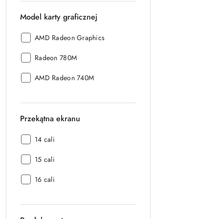
Model karty graficznej
Model
AMD Radeon Graphics
karty
Model
graficznej:
Radeon 780M
karty
Model
graficznej:
AMD Radeon 740M
karty
graficznej:
Przekątna ekranu
Przekątna
14 cali
ekranu:
Przekątna
15 cali
ekranu:
Przekątna
16 cali
ekranu: