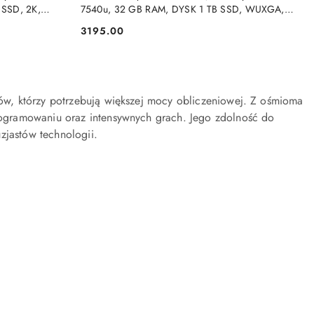
SSD, 2K,
7540u, 32 GB RAM, DYSK 1 TB SSD, WUXGA,
WINDOWS 11 PRO
3195.00
Cena:
w, którzy potrzebują większej mocy obliczeniowej. Z ośmioma
ogramowaniu oraz intensywnych grach. Jego zdolność do
zjastów technologii.