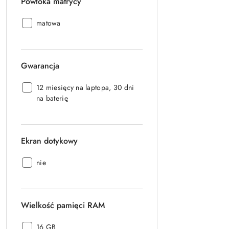
Powłoka matrycy
Powłoka
matowa
matrycy:
Gwarancja
Gwarancja:
12 miesięcy na laptopa, 30 dni
na baterię
Ekran dotykowy
Ekran
nie
dotykowy:
Wielkość pamięci RAM
Wielkość
16 GB