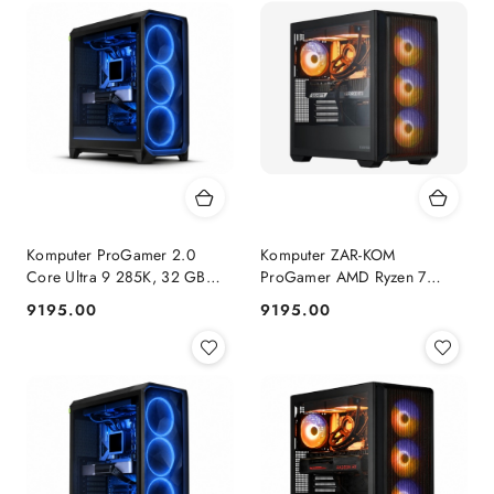
Komputer ProGamer 2.0
Komputer ZAR-KOM
Core Ultra 9 285K, 32 GB
ProGamer AMD Ryzen 7
RAM, 1 TB SSD, RTX™ 5070,
9800x3D RTX 5070 1TB
9195.00
9195.00
Cena:
Cena:
WINDOWS 11
NVMe 32 GB RAM Windows
11 Pro