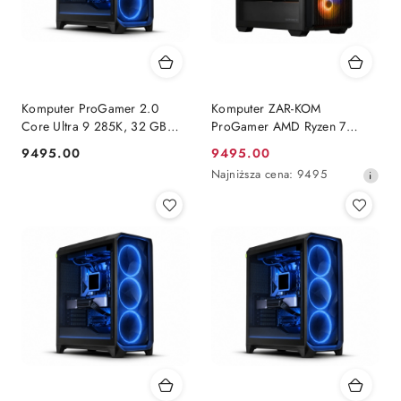
Komputer ProGamer 2.0
Komputer ZAR-KOM
Core Ultra 9 285K, 32 GB
ProGamer AMD Ryzen 7
RAM, 1 TB SSD, RX™ 9070
9800x3D Radeon 9070xt 1TB
9495.00
9495.00
Cena:
Cena
XT, WINDOWS 11
NVMe 32 GB RAM Windows
Najniższa
Najniższa cena:
9495
11 Pro
promocyjna:
cena
z
30
dni
przed
obniżką