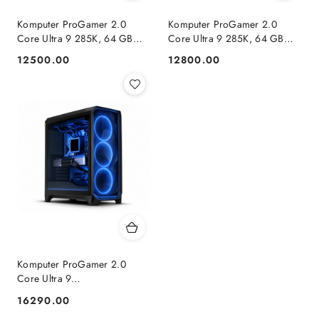
Komputer ProGamer 2.0
Komputer ProGamer 2.0
Core Ultra 9 285K, 64 GB
Core Ultra 9 285K, 64 GB
RAM, 2 TB SSD, RTX™ 5070,
RAM, 2 TB SSD, RX™ 9070
12500.00
12800.00
Cena:
Cena:
WINDOWS 11
XT, WINDOWS 11
Komputer ProGamer 2.0
Core Ultra 9
285K/64GB/2TB/RTX
16290.00
Cena:
5080/W11