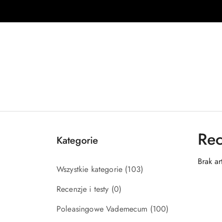
Przejdź do treści głównej
Przejdź do wyszukiwarki
Przejdź do moje konto
Przejdź do menu głównego
Przejdź do stopki
Rec
Kategorie
Brak ar
Wszystkie kategorie
(103)
Recenzje i testy
(0)
Poleasingowe Vademecum
(100)