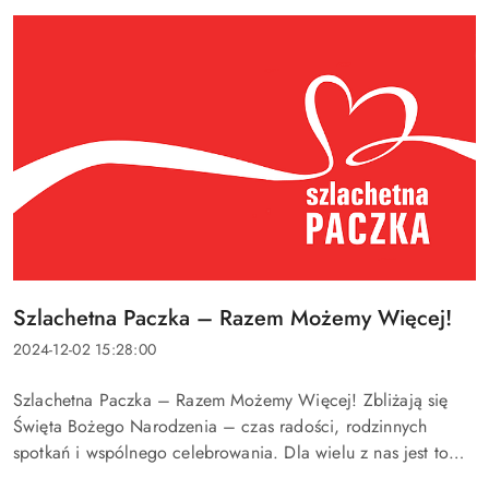
Tytuł
Szlachetna Paczka – Razem Możemy Więcej!
artykułu:
Data
2024-12-02 15:28:00
dodania:
Treść
Szlachetna Paczka – Razem Możemy Więcej! Zbliżają się
artykułu:
Święta Bożego Narodzenia – czas radości, rodzinnych
spotkań i wspólnego celebrowania. Dla wielu z nas jest to
okres pełen ciepła i spokoju. Niestety, nie każdy ma tyle