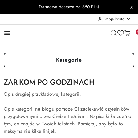
Przejdź do treści głównej
Przejdź do wyszukiwarki
Przejdź do moje konto
Przejdź do menu głównego
Przejdź do stopki
Darmowa dostawa od 650 PLN
Moje konto
Kategorie
ZAR-KOM PO GODZINACH
Opis drugiej przykładowej kategorii.
Opis kategorii na blogu pomoże Ci zaciekawić czytelników
przygotowanymi przez Ciebie treściami. Napisz kilka zdań o
tym, co znajdą w Twoich tekstach. Pamiętaj, aby było to
maksymalnie kilka linijek.