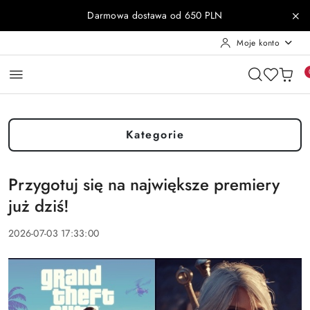
Przejdź do treści głównej
Przejdź do wyszukiwarki
Przejdź do moje konto
Przejdź do menu głównego
Przejdź do stopki
Darmowa dostawa od 650 PLN
Moje konto
Kategorie
Przygotuj się na największe premiery
już dziś!
2026-07-03 17:33:00