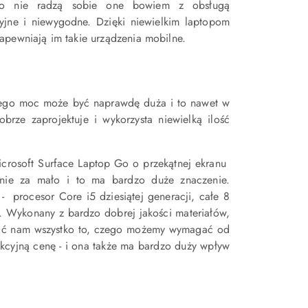
sto nie radzą sobie one bowiem z obsługą
cyjne i niewygodne. Dzięki niewielkim laptopom
apewniają im takie urządzenia mobilne.
 jego moc może być naprawdę duża i to nawet w
rze zaprojektuje i wykorzysta niewielką ilość
icrosoft Surface Laptop Go o przekątnej ekranu
, nie za mało i to ma bardzo duże znaczenie.
procesor Core i5 dziesiątej generacji, całe 8
. Wykonany z bardzo dobrej jakości materiałów,
nić nam wszystko to, czego możemy wymagać od
akcyjną cenę - i ona także ma bardzo duży wpływ