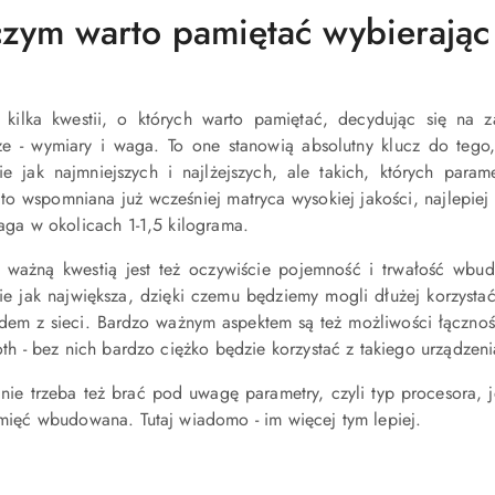
zym warto pamiętać wybierają
je kilka kwestii, o których warto pamiętać, decydując się na
ze - wymiary i waga. To one stanowią absolutny klucz do tego
ie jak najmniejszych i najlżejszych, ale takich, których param
 to wspomniana już wcześniej matryca wysokiej jakości, najlepiej
aga w okolicach 1-1,5 kilograma.
 ważną kwestią jest też oczywiście pojemność i trwałość wbu
ie jak największa, dzięki czemu będziemy mogli dłużej korzysta
dem z sieci. Bardzo ważnym aspektem są też możliwości łączno
th - bez nich bardzo ciężko będzie korzystać z takiego urządzeni
lnie trzeba też brać pod uwagę parametry, czyli typ procesora,
mięć wbudowana. Tutaj wiadomo - im więcej tym lepiej.