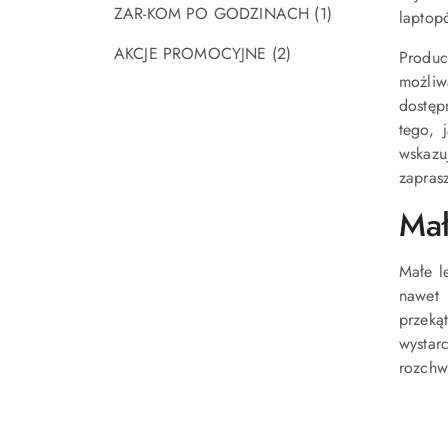
ZAR-KOM PO GODZINACH
(1)
laptop
AKCJE PROMOCYJNE
(2)
Produc
możliw
dostęp
tego, 
wskazu
zapras
Mał
Małe l
nawet
przeką
wystar
rozchw