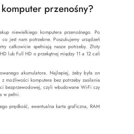
c komputer przenośny?
 zakup niewielkiego komputera przenośnego. Po
, co jest nam potrzebne. Poszukujemy urządzeń
etry całkowicie spełniają nasze potrzeby. Złoty
 HD lub Full HD o przekątnej między 11 a 12 cali
dowanego akumulatora. Najlepiej, żeby była on
ć z możliwości komputera bez potrzeby zasilania
ści bezprzewodowej, czyli wbudowane Wi-Fi czy
a w pełni.
 jego prędkość, ewentualna karta graficzna, RAM