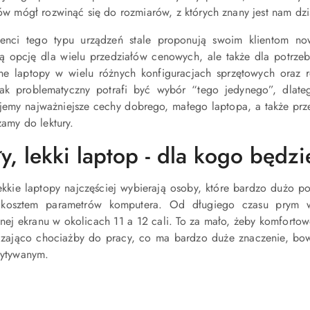
ów mógł rozwinąć się do rozmiarów, z których znany jest nam dzis
enci tego typu urządzeń stale proponują swoim klientom nowe
ą opcję dla wielu przedziałów cenowych, ale także dla potrz
ne laptopy w wielu różnych konfiguracjach sprzętowych oraz 
jak problematyczny potrafi być wybór “tego jedynego”, dlate
jemy najważniejsze cechy dobrego, małego laptopa, a także pr
zamy do lektury.
y, lekki laptop - dla kogo będzi
ekkie laptopy najczęściej wybierają osoby, które bardzo dużo p
 kosztem parametrów komputera. Od długiego czasu prym 
tnej ekranu w okolicach 11 a 12 cali. To za mało, żeby komforto
czająco chociażby do pracy, co ma bardzo duże znaczenie, bo
ytywanym.