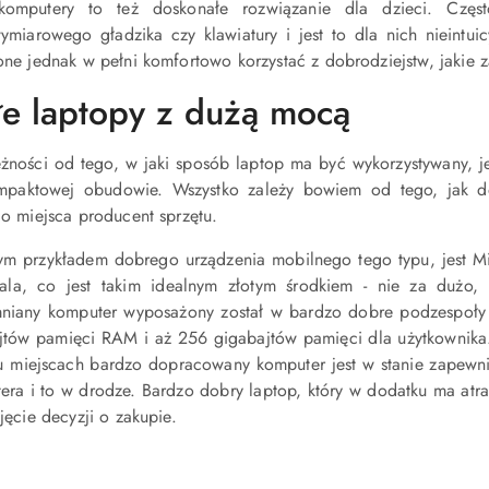
komputery to też doskonałe rozwiązanie dla dzieci. Czę
ymiarowego gładzika czy klawiatury i jest to dla nich nieintui
ne jednak w pełni komfortowo korzystać z dobrodziejstw, jakie z
e laptopy z dużą mocą
żności od tego, w jaki sposób laptop ma być wykorzystywany,
mpaktowej obudowie. Wszystko zależy bowiem od tego, jak dob
o miejsca producent sprzętu.
ym przykładem dobrego urządzenia mobilnego tego typu, jest M
ala, co jest takim idealnym złotym środkiem - nie za dużo
iany komputer wyposażony został w bardzo dobre podzespoły - 
jtów pamięci RAM i aż 256 gigabajtów pamięci dla użytkownika
u miejscach bardzo dopracowany komputer jest w stanie zapew
era i to w drodze. Bardzo dobry laptop, który w dodatku ma atr
jęcie decyzji o zakupie.