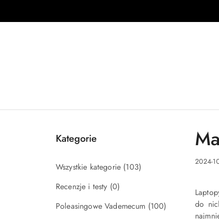
Przejdź do treści głównej
Przejdź do wyszukiwarki
Przejdź do moje konto
Przejdź do menu głównego
Przejdź do stopki
Ma
Kategorie
2024-10
Wszystkie kategorie
(103)
Recenzje i testy
(0)
Laptop
do nic
Poleasingowe Vademecum
(100)
najmni