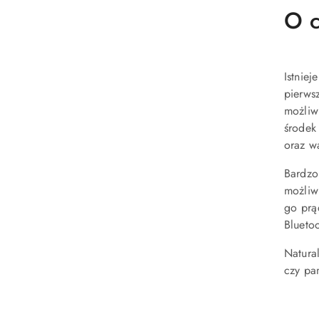
O c
Istnie
pierws
możliw
środek
oraz w
Bardzo
możliw
go prą
Bluetoo
Natura
czy pa