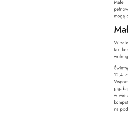
Małe 
pełnow
mogą o
Mał
W zale
tak ko
wolneg
Świetn
12,4 c
Wspomn
gigaba
w wiel
komput
na pod