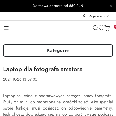
Przejdź do treści głównej
Przejdź do wyszukiwarki
Przejdź do moje konto
Przejdź do menu głównego
Przejdź do stopki
Darmowa dostawa od 650 PLN
Moje konto
Kategorie
Laptop dla fotografa amatora
2024-10-26 13:59:00
Laptop to jedno z podstawowych narzędzi pracy fotografa.
Służy on m.in. do profesjonalnej obróbki zdjęć. Aby spełniał
swoje funkcje, musi posiadać on odpowiednie parametry.
Jeśli chcesz dowiedzieć się, na co zwrócić uwagę podczas