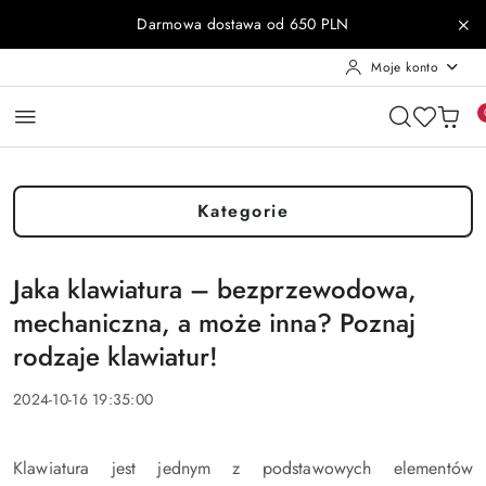
Przejdź do treści głównej
Przejdź do wyszukiwarki
Przejdź do moje konto
Przejdź do menu głównego
Przejdź do stopki
Darmowa dostawa od 650 PLN
Moje konto
Kategorie
Jaka klawiatura – bezprzewodowa,
mechaniczna, a może inna? Poznaj
rodzaje klawiatur!
2024-10-16 19:35:00
Klawiatura jest jednym z podstawowych elementów