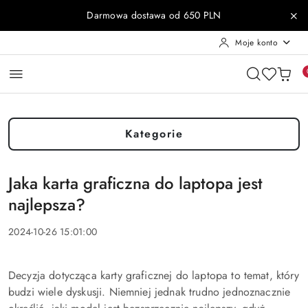
Przejdź do treści głównej
Przejdź do wyszukiwarki
Przejdź do moje konto
Przejdź do menu głównego
Przejdź do stopki
Darmowa dostawa od 650 PLN
Moje konto
Kategorie
Jaka karta graficzna do laptopa jest
najlepsza?
2024-10-26 15:01:00
Decyzja dotycząca karty graficznej do laptopa to temat, który
budzi wiele dyskusji. Niemniej jednak trudno jednoznacznie