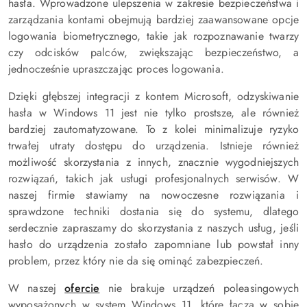
hasła. Wprowadzone ulepszenia w zakresie bezpieczeństwa i
zarządzania kontami obejmują bardziej zaawansowane opcje
logowania biometrycznego, takie jak rozpoznawanie twarzy
czy odcisków palców, zwiększając bezpieczeństwo, a
jednocześnie upraszczając proces logowania.
Dzięki głębszej integracji z kontem Microsoft, odzyskiwanie
hasła w Windows 11 jest nie tylko prostsze, ale również
bardziej zautomatyzowane. To z kolei minimalizuje ryzyko
trwałej utraty dostępu do urządzenia. Istnieje również
możliwość skorzystania z innych, znacznie wygodniejszych
rozwiązań, takich jak usługi profesjonalnych serwisów. W
naszej firmie stawiamy na nowoczesne rozwiązania i
sprawdzone techniki dostania się do systemu, dlatego
serdecznie zapraszamy do skorzystania z naszych usług, jeśli
hasło do urządzenia zostało zapomniane lub powstał inny
problem, przez który nie da się ominąć zabezpieczeń.
W naszej
ofercie
nie brakuje urządzeń poleasingowych
wyposażonych w system Windows 11, które łączą w sobie