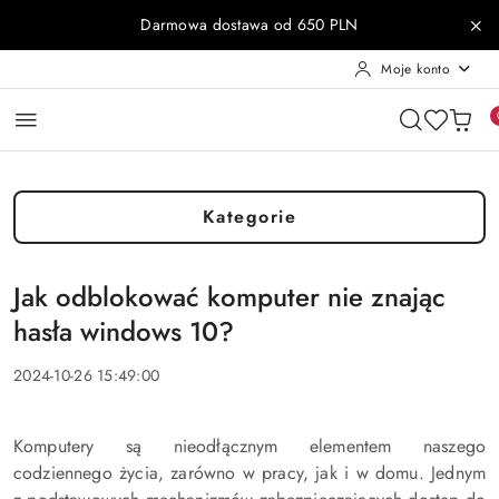
Przejdź do treści głównej
Przejdź do wyszukiwarki
Przejdź do moje konto
Przejdź do menu głównego
Przejdź do stopki
Darmowa dostawa od 650 PLN
Moje konto
Kategorie
Jak odblokować komputer nie znając
hasła windows 10?
2024-10-26 15:49:00
Komputery są nieodłącznym elementem naszego
codziennego życia, zarówno w pracy, jak i w domu. Jednym