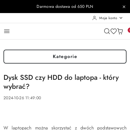
Przejdź do treści głównej
Przejdź do wyszukiwarki
Przejdź do moje konto
Przejdź do menu głównego
Przejdź do stopki
Darmowa dostawa od 650 PLN
Moje konto
Kategorie
Dysk SSD czy HDD do laptopa - który
wybrać?
2024-10-26 11:49:00
W laptopach można skorzystać z dwóch podstawowych