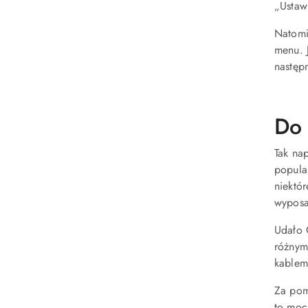
„Ustawi
Natomi
menu. 
następ
Do 
Tak nap
popula
niektór
wyposa
Udało 
różnym
kablem
Za pom
to moc