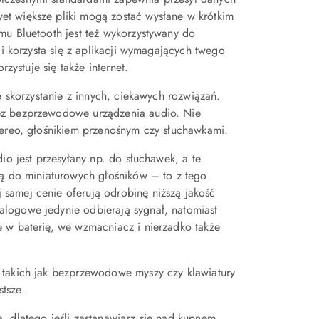
t większe pliki mogą zostać wysłane w krótkim
mu Bluetooth jest też wykorzystywany do
li korzysta się z aplikacji wymagających twego
zystuje się także internet.
e skorzystanie z innych, ciekawych rozwiązań.
ez bezprzewodowe urządzenia audio. Nie
tereo, głośnikiem przenośnym czy słuchawkami.
io jest przesyłany np. do słuchawek, a te
ją do miniaturowych głośników – to z tego
samej cenie oferują odrobinę niższą jakość
logowe jedynie odbierają sygnał, natomiast
 w baterię, we wzmacniacz i nierzadko także
 takich jak bezprzewodowe myszy czy klawiatury
tsze.
, dlatego jeśli zastanawiasz się nad kupnem