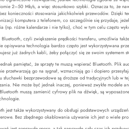
iomie 2–50 Mb/s, a więc stosunkowo szybki. Oznacza to, że nawe
 bez konieczności stosowania jakichkolwiek przewodów. Dzięki te
nizacji komputera z telefonem, co szczególnie się przydaje, jeże
ia (np. różne kalendarze i nie tylko), choć w tym celu często wykor
Bluetooth, czyli zwiększenie prędkości transferu, umożliwia takż
e opisywana technologia bardzo często jest wykorzystywana prz
bujesz już żadnych kabli, żeby połączyć się ze swoim systemem s
ednak pamiętać, że sprzęty te muszą wspierać Bluetooth. Plik aud
nie przetwarzają go na sygnał, wzmacniają go i dopiero przesyła
 słuchawki bezprzewodowe są droższe od tradycyjnych lub w tej 
zania. Nie może być jednak inaczej, ponieważ zwykłe modele ana
 Bluetooth muszą zamienić cyfrowy plik na dźwięk, są wyposażone
chnologie.
oth jest także wykorzystywany do obsługi podstawowych urządzeń
erowe. Bez zbędnego okablowania używanie ich jest o wiele pros
owań jest naprawdę sporo, a tak naprawdę cały czas ich przybywa