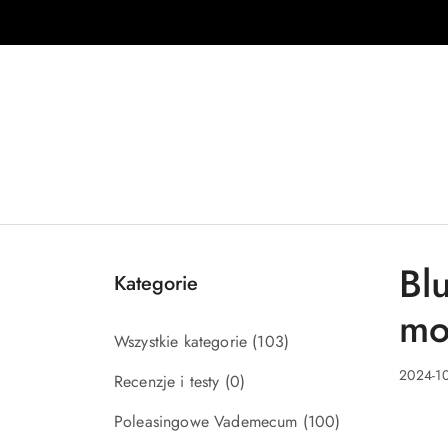
Przejdź do treści głównej
Przejdź do wyszukiwarki
Przejdź do moje konto
Przejdź do menu głównego
Przejdź do stopki
Bl
Kategorie
mo
Wszystkie kategorie
(103)
2024-10
Recenzje i testy
(0)
Poleasingowe Vademecum
(100)