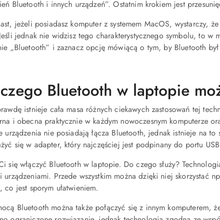
eń Bluetooth i innych urządzeń”. Ostatnim krokiem jest przesunię
ast, jeżeli posiadasz komputer z systemem MacOS, wystarczy, że 
Jeśli jednak nie widzisz tego charakterystycznego symbolu, to w 
nie „Bluetooth” i zaznacz opcję mówiącą o tym, by Bluetooth był 
czego Bluetooth w laptopie mo
rawdę istnieje cała masa różnych ciekawych zastosowań tej techno
rna i obecna praktycznie w każdym nowoczesnym komputerze ora
e urządzenia nie posiadają łącza Bluetooth, jednak istnieje na t
żyć się w adapter, który najczęściej jest podpinany do portu US
Ci się włączyć Bluetooth w laptopie. Do czego służy? Technolo
i urządzeniami. Przede wszystkim można dzięki niej skorzystać np
, co jest sporym ułatwieniem.
ocą Bluetooth można także połączyć się z innym komputerem, że
no ograniczone rozwiązanie, jednak technologia zgodna ze wspó