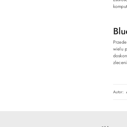
komput
Blu
Przede
wielu 
doskon
zlecen
Autor: