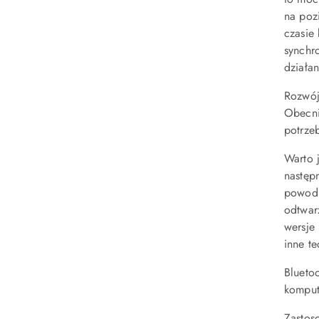
na poz
czasie
synchro
działan
Rozwój 
Obecni
potrze
Warto j
następ
powodu
odtwar
wersje
inne te
Blueto
komput
Zastos