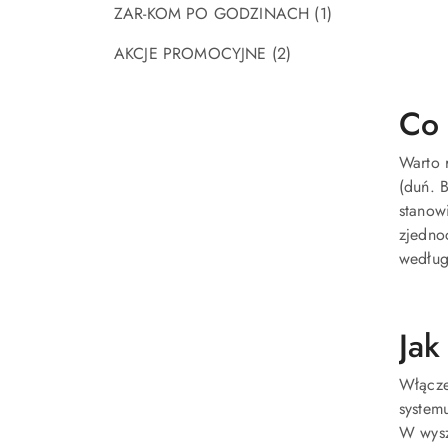
ZAR-KOM PO GODZINACH
(1)
AKCJE PROMOCYJNE
(2)
Co 
Warto 
(duń. 
stanow
zjedno
według
Jak
Włącze
system
W wysz