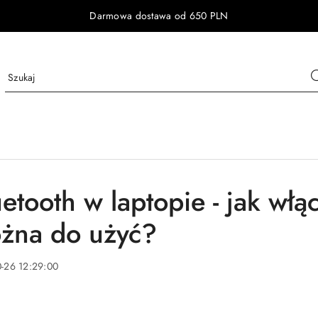
Darmowa dostawa od 650 PLN
uetooth w laptopie - jak włą
żna do użyć?
-26 12:29:00