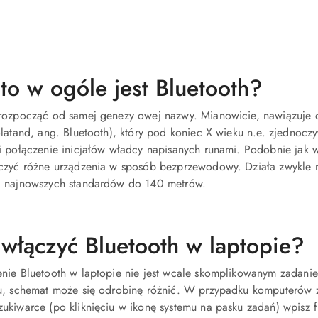
to w ogóle jest Bluetooth?
rozpocząć od samej genezy owej nazwy. Mianowicie, nawiązuje 
Blatand, ang. Bluetooth), który pod koniec X wieku n.e. zjednocz
i połączenie inicjałów władcy napisanych runami. Podobnie jak 
czyć różne urządzenia w sposób bezprzewodowy. Działa zwykle na
 najnowszych standardów do 140 metrów.
 włączyć Bluetooth w laptopie?
nie Bluetooth w laptopie nie jest wcale skomplikowanym zadani
u, schemat może się odrobinę różnić. W przypadku komputerów z
ukiwarce (po kliknięciu w ikonę systemu na pasku zadań) wpisz f