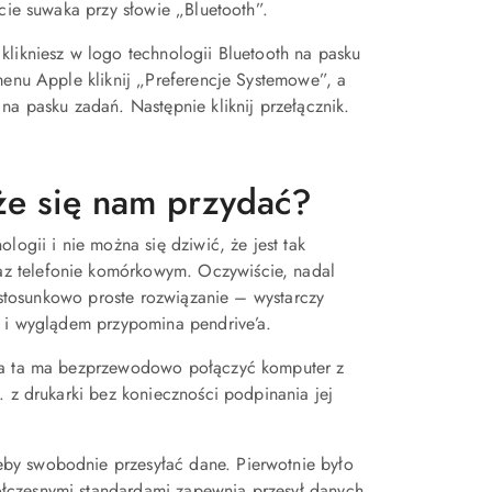
cie suwaka przy słowie „Bluetooth”.
klikniesz w logo technologii Bluetooth na pasku
menu Apple kliknij „Preferencje Systemowe”, a
na pasku zadań. Następnie kliknij przełącznik.
że się nam przydać?
logii i nie można się dziwić, że jest tak
z telefonie komórkowym. Oczywiście, nadal
o stosunkowo proste rozwiązanie – wystarczy
B i wyglądem przypomina pendrive’a.
gia ta ma bezprzewodowo połączyć komputer z
. z drukarki bez konieczności podpinania jej
by swobodnie przesyłać dane. Pierwotnie było
łczesnymi standardami zapewnia przesył danych