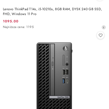
Lenovo ThinkPad T14s, i5-10210u, 8GB RAM, DYSK 240 GB SSD,
FHD, Windows 11 Pro
1095.00
Cena
Najniższa
Najniższa cena:
1195
promocyjna:
cena
z
30
dni
przed
obniżką