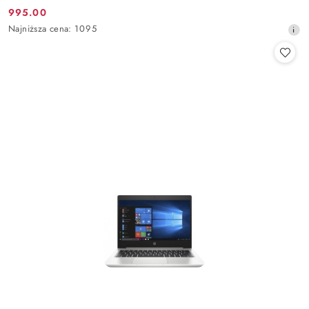
995.00
Cena
Najniższa
Najniższa cena:
1095
promocyjna:
cena
z
30
dni
przed
obniżką