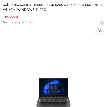
Dell Vostro 5620, i7-1260P, 16 GB RAM, DYSK 500GB SSD, INTEL,
WUXGA, WINDOWS 11 PRO
1590.00
Cena
Najniższa
Najniższa cena:
2395
promocyjna:
cena
z
30
dni
przed
obniżką