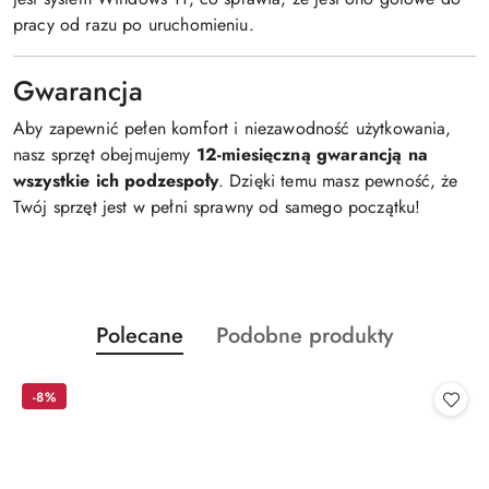
pracy od razu po uruchomieniu.
Gwarancja
Aby zapewnić pełen komfort i niezawodność użytkowania,
nasz sprzęt obejmujemy
12-miesięczną gwarancją na
wszystkie ich podzespoły
. Dzięki temu masz pewność, że
Twój sprzęt jest w pełni sprawny od samego początku!
Produkty
Produkty
Polecane
Podobne produkty
Pomiń karuzelę produktów
o
o
statusie:
statusie:
-8%