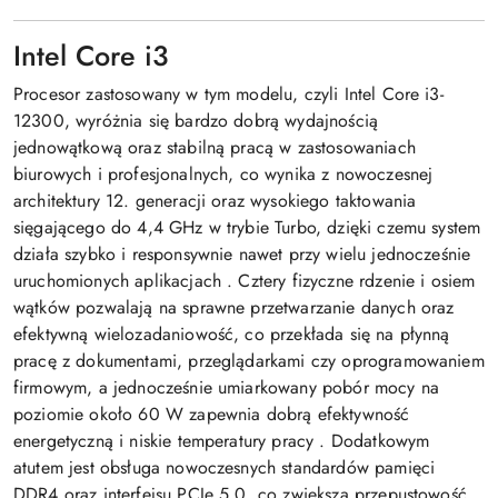
Intel Core i3
Procesor zastosowany w tym modelu, czyli
Intel Core i3-
12300
, wyróżnia się bardzo dobrą wydajnością
jednowątkową oraz stabilną pracą w zastosowaniach
biurowych i profesjonalnych, co wynika z nowoczesnej
architektury 12. generacji oraz wysokiego taktowania
sięgającego do 4,4 GHz w trybie Turbo, dzięki czemu system
działa szybko i responsywnie nawet przy wielu jednocześnie
uruchomionych aplikacjach
. Cztery fizyczne rdzenie i osiem
wątków pozwalają na sprawne przetwarzanie danych oraz
efektywną wielozadaniowość, co przekłada się na płynną
pracę z dokumentami, przeglądarkami czy oprogramowaniem
firmowym, a jednocześnie umiarkowany pobór mocy na
poziomie około 60 W zapewnia dobrą efektywność
energetyczną i niskie temperatury pracy
. Dodatkowym
atutem jest obsługa nowoczesnych standardów pamięci
DDR4 oraz interfejsu PCIe 5.0, co zwiększa przepustowość