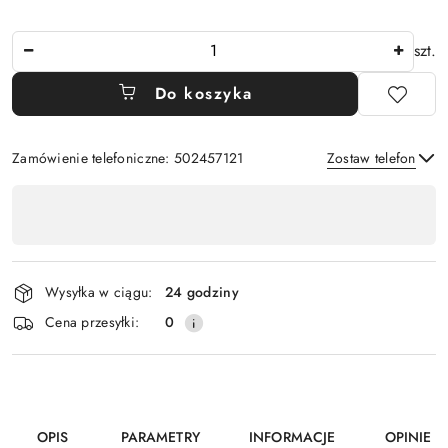
Ilość
szt.
Do koszyka
Zamówienie telefoniczne: 502457121
Zostaw telefon
Dostępność
,
Wyślij
płatność
i
Wysyłka w ciągu:
24 godziny
dostawa
Cena przesyłki:
0
OPIS
PARAMETRY
INFORMACJE
OPINIE