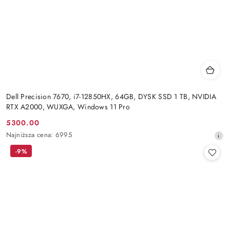
Dell Precision 7670, i7-12850HX, 64GB, DYSK SSD 1 TB, NVIDIA
RTX A2000, WUXGA, Windows 11 Pro
5300.00
Cena
Najniższa
Najniższa cena:
6995
promocyjna:
cena
-9%
z
30
dni
przed
obniżką