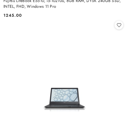
Fujitsu LifeBook E5510, i5-10210u, 8GB RAM, DYSK 240GB SSD,
INTEL, FHD, Windows 11 Pro
1245.00
Cena: