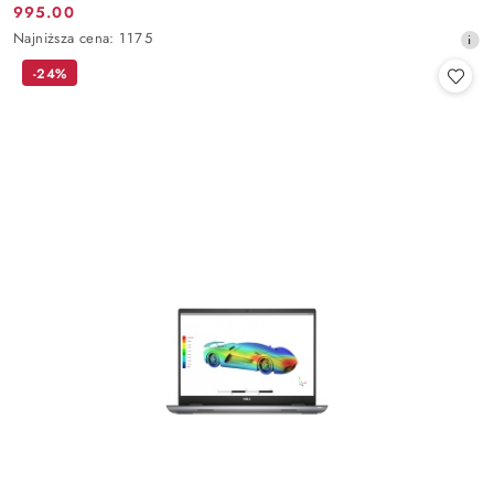
995.00
Cena
Najniższa
Najniższa cena:
1175
promocyjna:
cena
-24%
z
30
dni
przed
obniżką