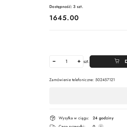
Dostępność:
3
szt.
cena:
1645.00
Ilość
szt.
Zamówienie telefoniczne: 502457121
Dostępność
,
płatność
i
Wysyłka w ciągu:
24 godziny
Cena przesyłki:
0