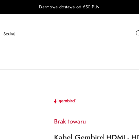
Darmowa dostawa od 650 PLN
NAZWA
PRODUCENTA:
GEMBIRD
Brak towaru
Kabel Gembird HDMI - H