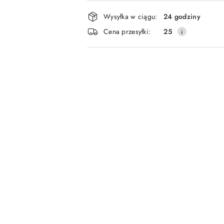
płatność
i
Wysyłka w ciągu:
24 godziny
dostawa
Cena przesyłki:
25