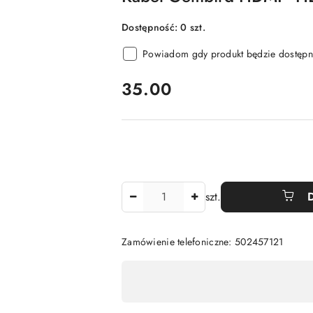
Dostępność:
0
szt.
Powiadom gdy produkt będzie dostępn
cena:
35.00
Ilość
szt.
Zamówienie telefoniczne: 502457121
Dostępność
,