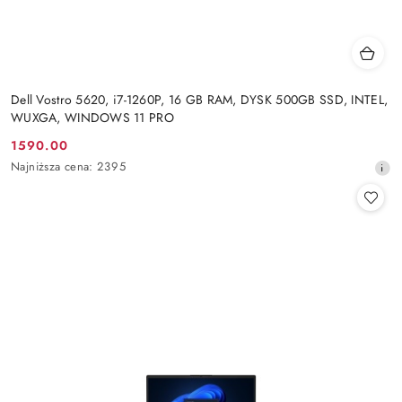
Dell Vostro 5620, i7-1260P, 16 GB RAM, DYSK 500GB SSD, INTEL,
WUXGA, WINDOWS 11 PRO
1590.00
Cena
Najniższa
Najniższa cena:
2395
promocyjna:
cena
z
30
dni
przed
obniżką