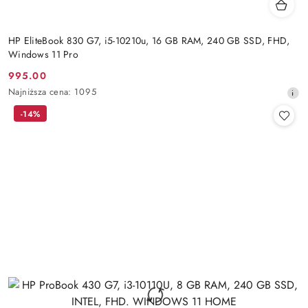
HP EliteBook 830 G7, i5-10210u, 16 GB RAM, 240 GB SSD, FHD,
Windows 11 Pro
995.00
Cena
Najniższa
Najniższa cena:
1095
promocyjna:
cena
-14%
z
30
dni
przed
obniżką