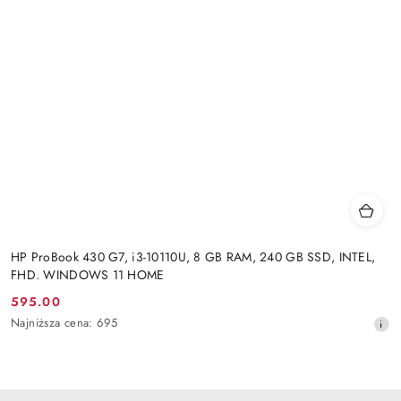
HP ProBook 430 G7, i3-10110U, 8 GB RAM, 240 GB SSD, INTEL,
FHD. WINDOWS 11 HOME
595.00
Cena
Najniższa
Najniższa cena:
695
promocyjna:
cena
z
30
dni