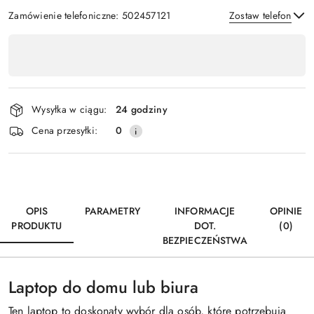
Zamówienie telefoniczne: 502457121
Zostaw telefon
Dostępność
,
Wyślij
płatność
i
Wysyłka w ciągu:
24 godziny
dostawa
Cena przesyłki:
0
OPIS
PARAMETRY
INFORMACJE
OPINIE
PRODUKTU
DOT.
(0)
BEZPIECZEŃSTWA
Laptop do domu lub biura
Ten laptop to doskonały wybór dla osób, które potrzebują