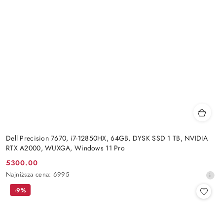
Dell Precision 7670, i7-12850HX, 64GB, DYSK SSD 1 TB, NVIDIA
RTX A2000, WUXGA, Windows 11 Pro
5300.00
Cena
Najniższa
Najniższa cena:
6995
promocyjna:
cena
-9%
z
30
dni
przed