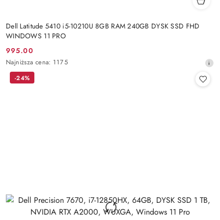
Dell Latitude 5410 i5-10210U 8GB RAM 240GB DYSK SSD FHD
WINDOWS 11 PRO
995.00
Cena
Najniższa
Najniższa cena:
1175
promocyjna:
cena
-24%
z
30
dni
przed
obniżką