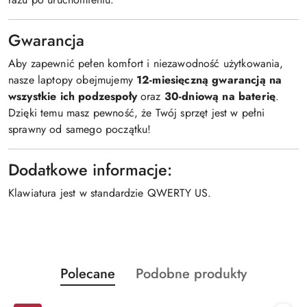
Gwarancja
Aby zapewnić pełen komfort i niezawodność użytkowania,
nasze laptopy obejmujemy
12-miesięczną gwarancją na
wszystkie ich podzespoły
oraz
30-dniową na baterię
.
Dzięki temu masz pewność, że Twój sprzęt jest w pełni
sprawny od samego początku!
Dodatkowe informacje:
Klawiatura jest w standardzie QWERTY US.
Produkty
Produkty
Polecane
Podobne produkty
Pomiń karuzelę produktów
o
o