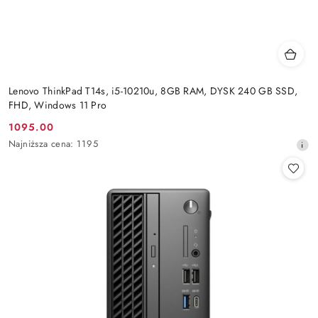
Lenovo ThinkPad T14s, i5-10210u, 8GB RAM, DYSK 240 GB SSD,
FHD, Windows 11 Pro
1095.00
Cena
Najniższa
Najniższa cena:
1195
promocyjna:
cena
z
30
dni
przed
obniżką