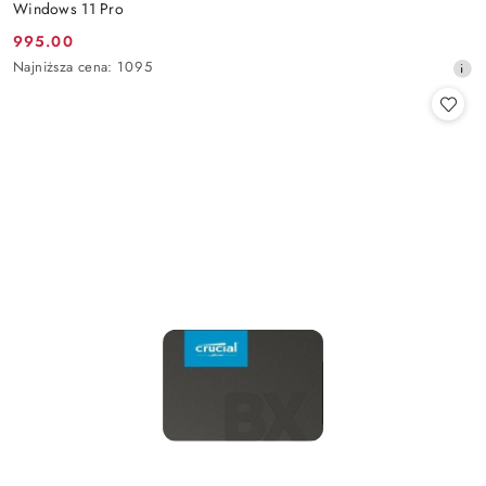
Windows 11 Pro
995.00
Cena
Najniższa
Najniższa cena:
1095
promocyjna:
cena
z
30
dni
przed
obniżką