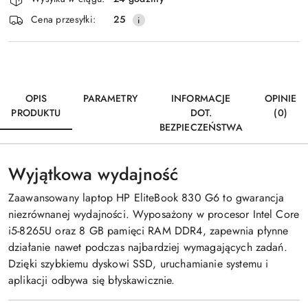
dostawa
Cena przesyłki:
25
OPIS
PARAMETRY
INFORMACJE
OPINIE
PRODUKTU
DOT.
(0)
BEZPIECZEŃSTWA
Wyjątkowa wydajność
Zaawansowany laptop HP EliteBook 830 G6 to gwarancja
niezrównanej wydajności. Wyposażony w procesor Intel Core
i5-8265U oraz 8 GB pamięci RAM DDR4, zapewnia płynne
działanie nawet podczas najbardziej wymagających zadań.
Dzięki szybkiemu dyskowi SSD, uruchamianie systemu i
aplikacji odbywa się błyskawicznie.