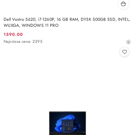
Dell Vostro 5620, i7-1260P, 16 GB RAM, DYSK 500GB SSD, INTEL,
WUXGA, WINDOWS 11 PRO
1590.00
Cena
Najniższa
Najniższa cena:
2395
promocyjna:
cena
z
30
dni
przed
obniżką