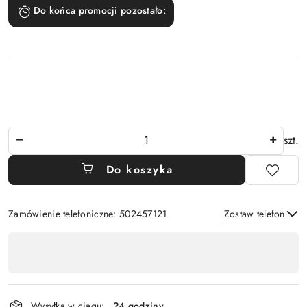
Do końca promocji pozostało:
Ilość
szt.
Do koszyka
Zamówienie telefoniczne: 502457121
Zostaw telefon
Dostępność
,
Wyślij
płatność
i
Wysyłka w ciągu:
24 godziny