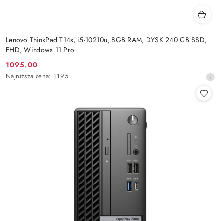
Lenovo ThinkPad T14s, i5-10210u, 8GB RAM, DYSK 240 GB SSD,
FHD, Windows 11 Pro
1095.00
Cena
Najniższa
Najniższa cena:
1195
promocyjna:
cena
z
30
dni
przed
obniżką