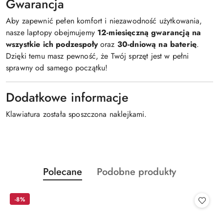
Gwarancja
Aby zapewnić pełen komfort i niezawodność użytkowania,
nasze laptopy obejmujemy
12-miesięczną gwarancją na
wszystkie ich podzespoły
oraz
30-dniową na baterię
.
Dzięki temu masz pewność, że Twój sprzęt jest w pełni
sprawny od samego początku!
Dodatkowe informacje
Klawiatura została sposzczona naklejkami.
Produkty
Produkty
Polecane
Podobne produkty
Pomiń karuzelę produktów
o
o
statusie:
statusie:
-8%