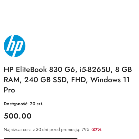
NAZWA
PRODUCENTA:
HP
HP EliteBook 830 G6, i5-8265U, 8 GB
RAM, 240 GB SSD, FHD, Windows 11
Pro
Dostępność:
20
szt.
cena:
500.00
Rabat:
Najniższa cena z 30 dni przed promocją:
795
-37%