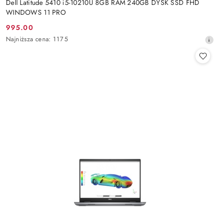
Dell Latitude 5410 i5-10210U 8GB RAM 240GB DYSK SSD FHD
WINDOWS 11 PRO
995.00
Cena
Najniższa
Najniższa cena:
1175
promocyjna:
cena
z
30
dni
przed
obniżką