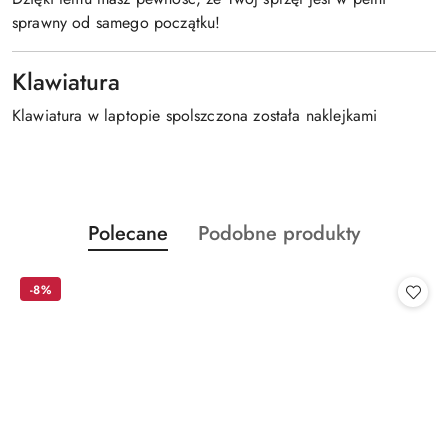
sprawny od samego początku!
Klawiatura
Klawiatura w laptopie spolszczona została naklejkami
Produkty
Produkty
Polecane
Podobne produkty
Pomiń karuzelę produktów
o
o
statusie:
statusie:
-8%