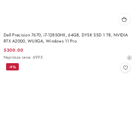
Dell Precision 7670, i7-12850HX, 64GB, DYSK SSD 1 TB, NVIDIA
RTX A2000, WUXGA, Windows 11 Pro
5300.00
Cena
Najniższa
Najniższa cena:
6995
promocyjna:
cena
-9%
z
30
dni
przed
obniżką