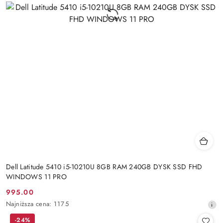
Dell Latitude 5410 i5-10210U 8GB RAM 240GB DYSK SSD FHD
WINDOWS 11 PRO
995.00
Cena
Najniższa
Najniższa cena:
1175
promocyjna:
cena
-24%
z