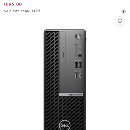
1095.00
Cena
Najniższa
Najniższa cena:
1195
promocyjna:
cena
z
30
dni
przed
obniżką