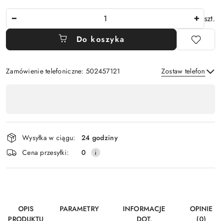
Ilość
szt.
Do koszyka
Zamówienie telefoniczne: 502457121
Zostaw telefon
Dostępność
,
Wyślij
płatność
i
Wysyłka w ciągu:
24 godziny
dostawa
Cena przesyłki:
0
OPIS
PARAMETRY
INFORMACJE
OPINIE
PRODUKTU
DOT.
(0)