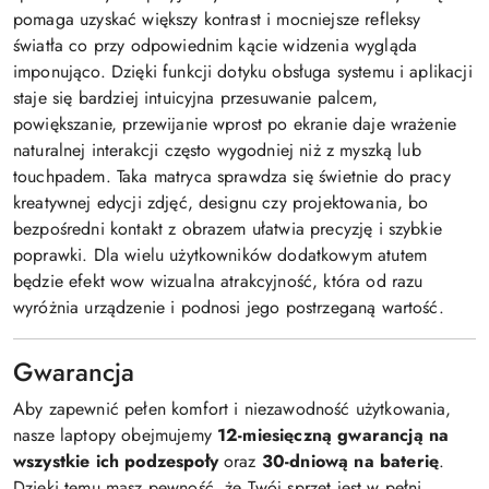
pomaga uzyskać większy kontrast i mocniejsze refleksy
światła co przy odpowiednim kącie widzenia wygląda
imponująco. Dzięki funkcji dotyku obsługa systemu i aplikacji
staje się bardziej intuicyjna przesuwanie palcem,
powiększanie, przewijanie wprost po ekranie daje wrażenie
naturalnej interakcji często wygodniej niż z myszką lub
touchpadem. Taka matryca sprawdza się świetnie do pracy
kreatywnej edycji zdjęć, designu czy projektowania, bo
bezpośredni kontakt z obrazem ułatwia precyzję i szybkie
poprawki. Dla wielu użytkowników dodatkowym atutem
będzie efekt wow wizualna atrakcyjność, która od razu
wyróżnia urządzenie i podnosi jego postrzeganą wartość.
Gwarancja
Aby zapewnić pełen komfort i niezawodność użytkowania,
nasze laptopy obejmujemy
12-miesięczną gwarancją na
wszystkie ich podzespoły
oraz
30-dniową na baterię
.
Dzięki temu masz pewność, że Twój sprzęt jest w pełni