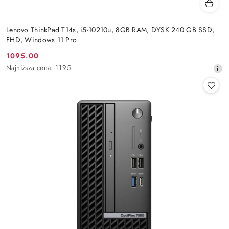
Lenovo ThinkPad T14s, i5-10210u, 8GB RAM, DYSK 240 GB SSD,
FHD, Windows 11 Pro
1095.00
Cena
Najniższa
Najniższa cena:
1195
promocyjna:
cena
z
30
dni
przed
obniżką