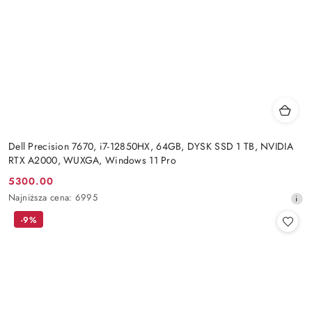
Dell Precision 7670, i7-12850HX, 64GB, DYSK SSD 1 TB, NVIDIA
RTX A2000, WUXGA, Windows 11 Pro
5300.00
Cena
Najniższa
Najniższa cena:
6995
promocyjna:
cena
-9%
z
30
dni
przed
obniżką