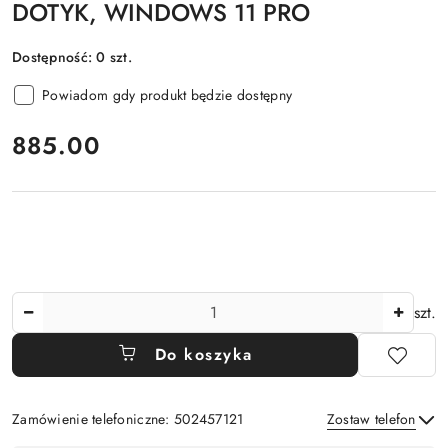
DOTYK, WINDOWS 11 PRO
Dostępność:
0
szt.
Powiadom gdy produkt będzie dostępny
cena:
885.00
Ilość
szt.
Do koszyka
Zamówienie telefoniczne: 502457121
Zostaw telefon