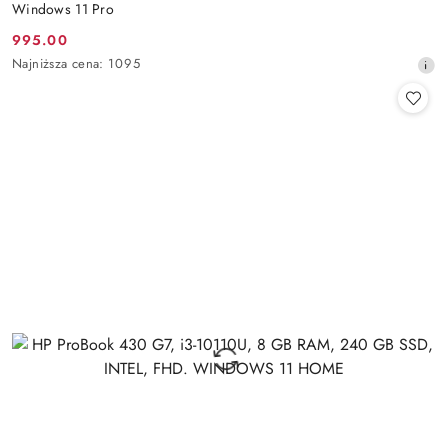
Windows 11 Pro
995.00
Cena
Najniższa
Najniższa cena:
1095
promocyjna:
cena
z
30
dni
przed
obniżką