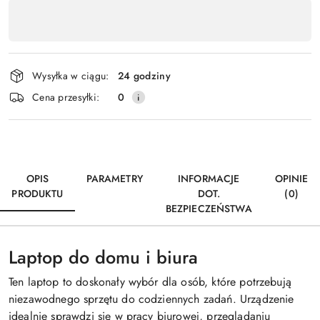
Dostępność
,
Wyślij
płatność
i
Wysyłka w ciągu:
24 godziny
dostawa
Cena przesyłki:
0
OPIS
PARAMETRY
INFORMACJE
OPINIE
PRODUKTU
DOT.
(0)
BEZPIECZEŃSTWA
Laptop do domu i biura
Ten laptop to doskonały wybór dla osób, które potrzebują
niezawodnego sprzętu do codziennych zadań. Urządzenie
idealnie sprawdzi się w pracy biurowej, przeglądaniu