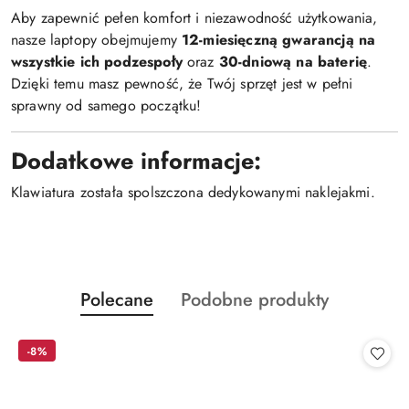
Aby zapewnić pełen komfort i niezawodność użytkowania,
nasze laptopy obejmujemy
12-miesięczną gwarancją na
wszystkie ich podzespoły
oraz
30-dniową na baterię
.
Dzięki temu masz pewność, że Twój sprzęt jest w pełni
sprawny od samego początku!
Dodatkowe informacje:
Klawiatura została spolszczona dedykowanymi naklejakmi.
Produkty
Produkty
Polecane
Podobne produkty
Pomiń karuzelę produktów
o
o
statusie:
statusie:
-8%