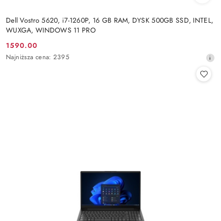
Dell Vostro 5620, i7-1260P, 16 GB RAM, DYSK 500GB SSD, INTEL,
WUXGA, WINDOWS 11 PRO
1590.00
Cena
Najniższa
Najniższa cena:
2395
promocyjna:
cena
z
30
dni
przed
obniżką