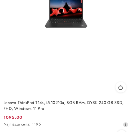
Lenovo ThinkPad T14s, i5-10210u, 8GB RAM, DYSK 240 GB SSD,
FHD, Windows 11 Pro
1095.00
Cena
Najniższa
Najniższa cena:
1195
promocyjna:
cena