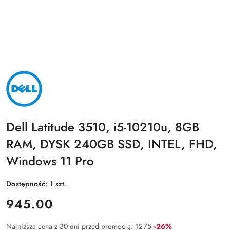
NAZWA
PRODUCENTA:
DELL
Dell Latitude 3510, i5-10210u, 8GB
RAM, DYSK 240GB SSD, INTEL, FHD,
Windows 11 Pro
Dostępność:
1
szt.
cena:
945.00
Rabat:
Najniższa cena z 30 dni przed promocją:
1275
-26%