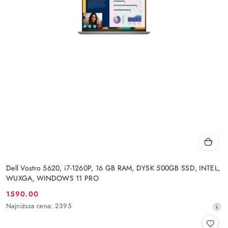
Dell Vostro 5620, i7-1260P, 16 GB RAM, DYSK 500GB SSD, INTEL,
WUXGA, WINDOWS 11 PRO
1590.00
Cena
Najniższa
Najniższa cena:
2395
promocyjna:
cena
z