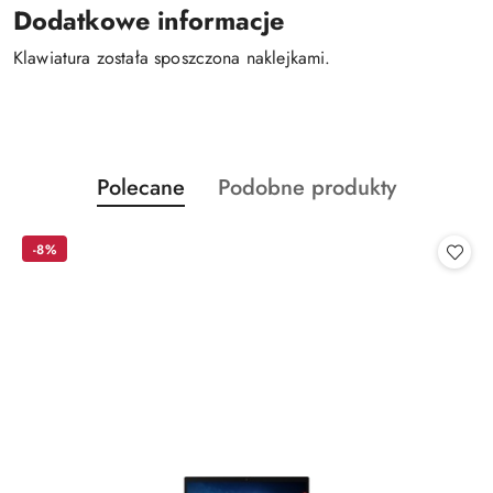
Dodatkowe informacje
Klawiatura została sposzczona naklejkami.
Produkty
Produkty
Polecane
Podobne produkty
Pomiń karuzelę produktów
o
o
statusie:
statusie:
-8%