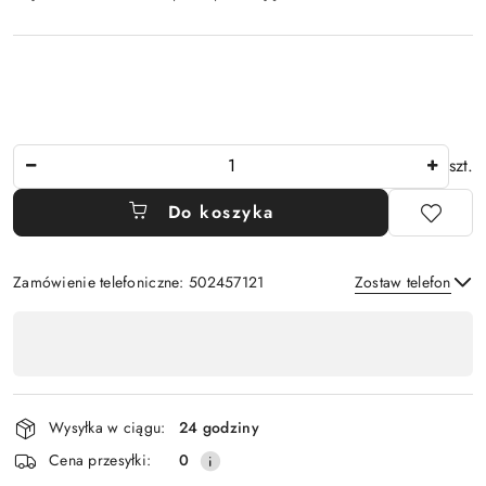
Ilość
szt.
Do koszyka
Zamówienie telefoniczne: 502457121
Zostaw telefon
Dostępność
,
Wyślij
płatność
i
Wysyłka w ciągu:
24 godziny
dostawa
Cena przesyłki:
0