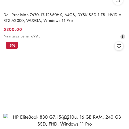
Dell Precision 7670, i7-12850HX, 64GB, DYSK SSD 1 TB, NVIDIA
RTX A2000, WUXGA, Windows 11 Pro
5300.00
Cena
Najniższa
Najniższa cena:
6995
promocyjna:
cena
-9%
z
30
dni
przed
obniżką