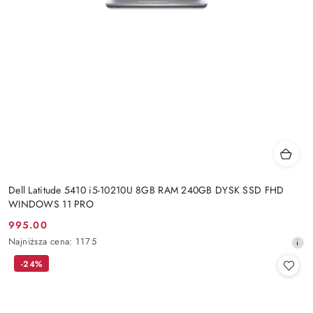
Dell Latitude 5410 i5-10210U 8GB RAM 240GB DYSK SSD FHD
WINDOWS 11 PRO
995.00
Cena
Najniższa
Najniższa cena:
1175
promocyjna:
cena
-24%
z
30
dni
przed