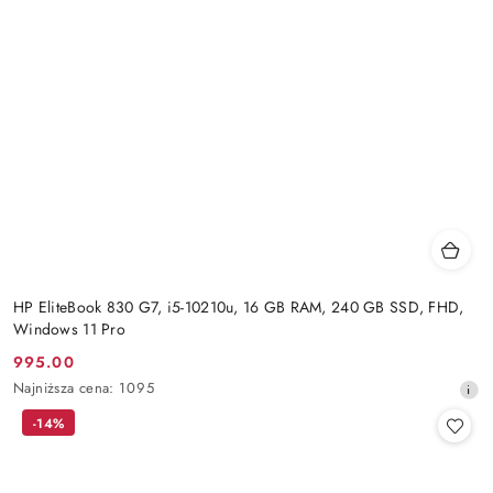
HP EliteBook 830 G7, i5-10210u, 16 GB RAM, 240 GB SSD, FHD,
Windows 11 Pro
995.00
Cena
Najniższa
Najniższa cena:
1095
promocyjna:
cena
-14%
z
30
dni
przed