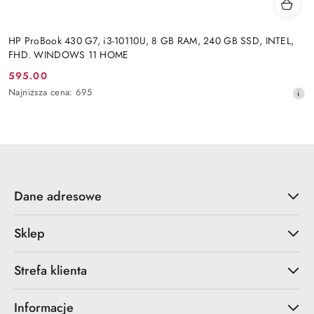
HP ProBook 430 G7, i3-10110U, 8 GB RAM, 240 GB SSD, INTEL,
FHD. WINDOWS 11 HOME
595.00
Cena
Najniższa
Najniższa cena:
695
promocyjna:
cena
z
30
dni
przed
obniżką
Dane adresowe
Sklep
Strefa klienta
Informacje