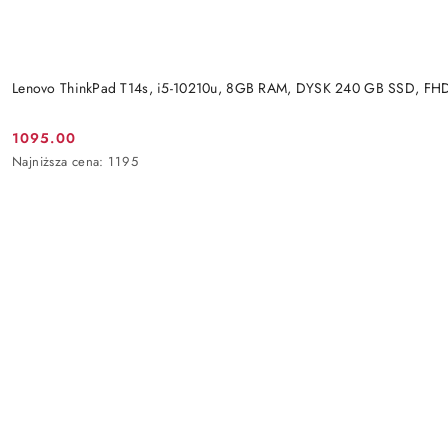
Lenovo ThinkPad T14s, i5-10210u, 8GB RAM, DYSK 240 GB SSD, FH
1095.00
Cena
Najniższa
Najniższa cena:
1195
promocyjna:
cena
z
30
dni
przed
obniżką