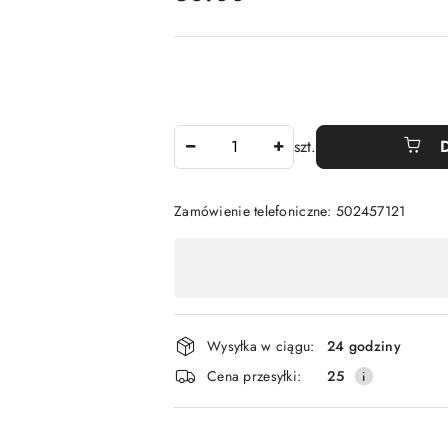
Ilość
szt.
Zamówienie telefoniczne: 502457121
Dostępność
,
płatność
i
Wysyłka w ciągu:
24 godziny
dostawa
Cena przesyłki:
25