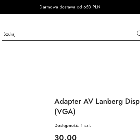
Darmowa dostawa od 650 PLN
Adapter AV Lanberg Displ
(VGA)
Dostępność:
1
szt.
cena:
30.00